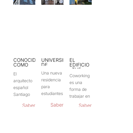
CONOCIDO
UNIVERSIDAD
EL
COMO
DE
EDIFICIO
«THE
CAMBRIDGE
«THE
Una nueva
OPUS»
JENGA
El
Coworking
TOWER»
residencia
arquitecto
es una
para
español
forma de
estudiantes
Santiago
trabajar en
en la
Calatrava
la que
Saber
Saber
Saber
Universidad
ha sido
varias
$
más
$
más
$
más
de
seleccionado
personas
Cambridge,
para
comparten
diseñada
diseñar un
un espacio