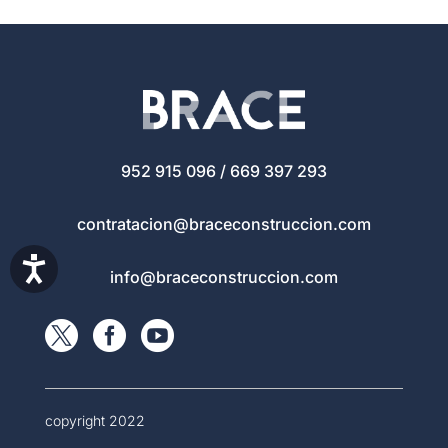
por el
nuevo
de trabajo,
arquitecto...
edificio
ya...
de...
952 915 096 / 669 397 293
contratacion@braceconstruccion.com
Accesibilidad
info@braceconstruccion.com



copyright 2022