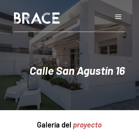
Nota:
este
sitio
web
incluye
un
sistema
de
accesibilidad.
Calle San Agustín 16
Galería del
proyecto